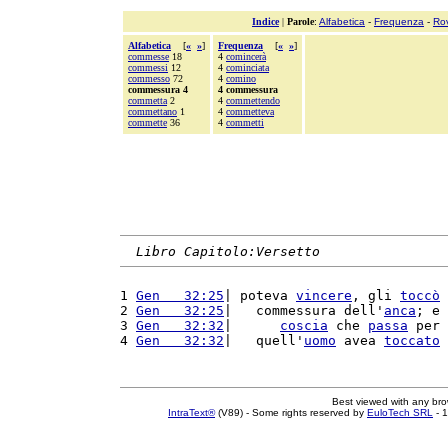
Indice
|
Parole
:
Alfabetica
-
Frequenza
-
Ro
Alfabetica
[
«
»
]
Frequenza
[
«
»
]
commesse
18
4
comincerà
commessi
12
4
cominciata
commesso
72
4
comino
commessura 4
4 commessura
commetta
2
4
commettendo
commettano
1
4
commetteva
commette
36
4
commetti
Libro Capitolo:Versetto
1 
Gen   32:25
| poteva 
vincere
, gli 
toccò
 
2 
Gen   32:25
|   commessura dell'
anca
; e 
3 
Gen   32:32
|      
coscia
 che 
passa
 per 
4 
Gen   32:32
|   quell'
uomo
 avea 
toccato
 
Best viewed with any br
IntraText®
(V89) - Some rights reserved by
EuloTech SRL
- 1