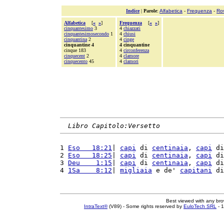
Indice
|
Parole
:
Alfabetica
-
Frequenza
-
Ro
Alfabetica
[
«
»
]
Frequenza
[
«
»
]
cinquantesimo
3
4
chiazzati
cinquantesimosecondo
1
4
chiusi
cinquantina
2
4
cinge
cinquantine 4
4 cinquantine
cinque 183
4
circonferenza
cinquecent
2
4
clamore
cinquecento
45
4
clamori
Libro Capitolo:Versetto
1 
Eso   18:21
| 
capi
 di 
centinaia
, 
capi
 di
2 
Eso   18:25
| 
capi
 di 
centinaia
, 
capi
 di
3 
Deu    1:15
| 
capi
 di 
centinaia
, 
capi
 di
4 
1Sa    8:12
| 
migliaia
 e de' 
capitani
 di
Best viewed with any br
IntraText®
(V89) - Some rights reserved by
EuloTech SRL
- 1