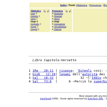
Indice
|
Parole
:
Alfabetica
-
Frequenza
-
Ro
Alfabetica
[
«
»
]
Frequenza
[
«
»
]
cime
3
4
chiamano
cimento
1
4
chiazzati
cinga
1
4
chiusi
cinge 4
4 cinge
cingendo
1
4
cinquantine
cinger
1
4
circonferenza
cingerà
5
4
clamore
Libro Capitolo:Versetto
1 
1Re   20:11
 | 
rispose
: `
Ditegli
 così: -
2 
Giob   12:18
| 
legami
 dell'
autorità
 dei 
3 
Sal   18:32
 |            32 ~l'
Iddio
 ch
4 
Sal   73:6
  |      6 ~Perciò la 
superbi
Best viewed with any br
IntraText®
(V89) - Some rights reserved by
EuloTech SRL
- 1