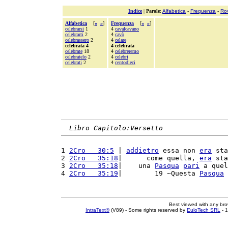
Indice
|
Parole
:
Alfabetica
-
Frequenza
-
Ro
Alfabetica
[
«
»
]
Frequenza
[
«
»
]
celebrarsi
1
4
cavalcavano
celebrarti
2
4
cavò
celebrassero
2
4
celare
celebrata 4
4 celebrata
celebrate
18
4
celebreremo
celebratelo
2
4
celebri
celebrati
2
4
centodieci
Libro Capitolo:Versetto
1 
2Cro   30:5
 | 
addietro
 essa non 
era
 sta
2 
2Cro   35:18
|      come quella, 
era
 sta
3 
2Cro   35:18
|    una 
Pasqua
pari
 a quel
4 
2Cro   35:19
|        19 ~Questa 
Pasqua
 
Best viewed with any br
IntraText®
(V89) - Some rights reserved by
EuloTech SRL
- 1