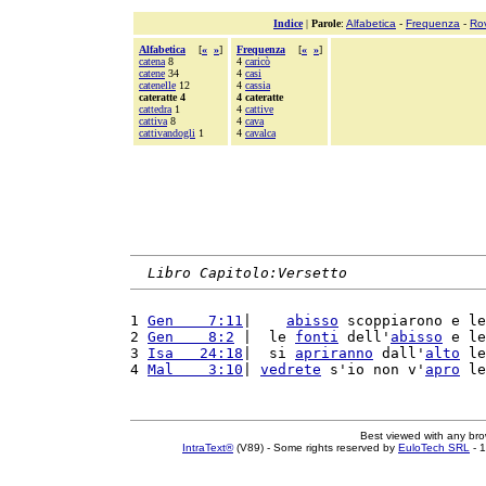
Indice
|
Parole
:
Alfabetica
-
Frequenza
-
Ro
Alfabetica
[
«
»
]
Frequenza
[
«
»
]
catena
8
4
caricò
catene
34
4
casi
catenelle
12
4
cassia
cateratte 4
4 cateratte
cattedra
1
4
cattive
cattiva
8
4
cava
cattivandogli
1
4
cavalca
Libro Capitolo:Versetto
1 
Gen    7:11
|    
abisso
 scoppiarono e le
2 
Gen    8:2
 |  le 
fonti
 dell'
abisso
 e le
3 
Isa   24:18
|  si 
apriranno
 dall'
alto
 le
4 
Mal    3:10
| 
vedrete
 s'io non v'
apro
 le
Best viewed with any br
IntraText®
(V89) - Some rights reserved by
EuloTech SRL
- 1