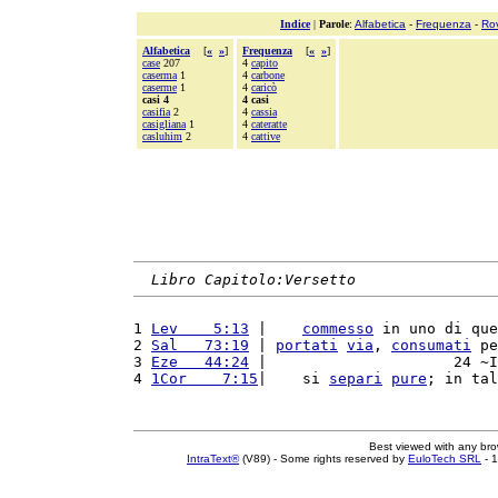
Indice
|
Parole
:
Alfabetica
-
Frequenza
-
Ro
Alfabetica
[
«
»
]
Frequenza
[
«
»
]
case
207
4
capito
caserma
1
4
carbone
caserme
1
4
caricò
casi 4
4 casi
casifia
2
4
cassia
casigliana
1
4
cateratte
casluhim
2
4
cattive
Libro Capitolo:Versetto
1 
Lev    5:13
 |    
commesso
 in uno di que
2 
Sal   73:19
 | 
portati
via
, 
consumati
 pe
3 
Eze   44:24
 |                     24 ~I
4 
1Cor    7:15
|    si 
separi
pure
; in tal
Best viewed with any br
IntraText®
(V89) - Some rights reserved by
EuloTech SRL
- 1