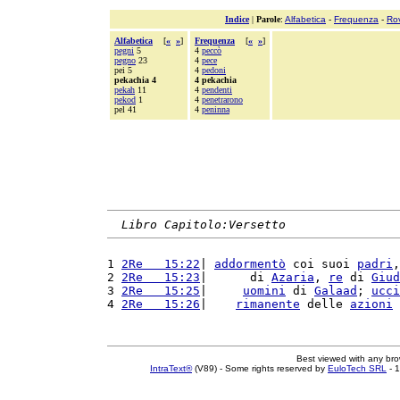
Indice
|
Parole
:
Alfabetica
-
Frequenza
-
Ro
Alfabetica
[
«
»
]
Frequenza
[
«
»
]
pegni
5
4
peccò
pegno
23
4
pece
pei 5
4
pedoni
pekachia 4
4 pekachia
pekah
11
4
pendenti
pekod
1
4
penetrarono
pel 41
4
peninna
Libro Capitolo:Versetto
1 
2Re   15:22
| 
addormentò
 coi suoi 
padri
,
2 
2Re   15:23
|      di 
Azaria
, 
re
 di 
Giud
3 
2Re   15:25
|     
uomini
 di 
Galaad
; 
ucci
4 
2Re   15:26
|    
rimanente
 delle 
azioni
 
Best viewed with any br
IntraText®
(V89) - Some rights reserved by
EuloTech SRL
- 1