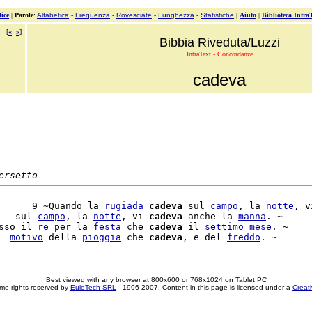
ice
|
Parole
:
Alfabetica
-
Frequenza
-
Rovesciate
-
Lunghezza
-
Statistiche
|
Aiuto
|
Biblioteca Intra
[
«
»
]
Bibbia Riveduta/Luzzi
IntraText - Concordanze
cadeva
ersetto
      9 ~Quando la 
rugiada
cadeva
 sul 
campo
, la 
notte
, vi
   sul 
campo
, la 
notte
, vi 
cadeva
 anche la 
manna
. ~

sso il 
re
 per la 
festa
 che 
cadeva
 il 
settimo
mese
. ~

  
motivo
 della 
pioggia
 che 
cadeva
, e del 
freddo
Best viewed with any browser at 800x600 or 768x1024 on Tablet PC
me rights reserved by
EuloTech SRL
- 1996-2007. Content in this page is licensed under a
Creat