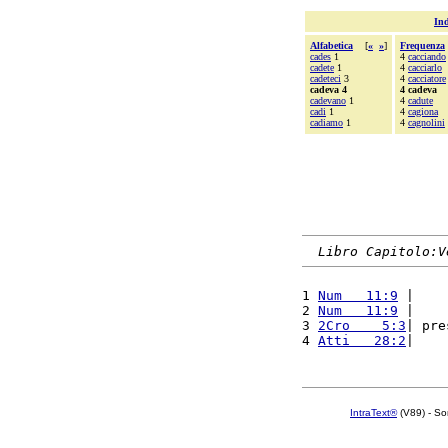
Ind
Alfabetica
[
«
»
]
Frequenza
cades
1
4
cacciando
cadete
1
4
cacciarlo
cadeteci
3
4
cacciatore
cadeva 4
4 cadeva
cadevano
1
4
cadute
cadi
1
4
cagiona
cadiamo
1
4
cagnolini
Libro Capitolo:V
1 
Num   11:9
 |    
2 
Num   11:9
 |    
3 
2Cro    5:3
| pre
4 
Atti   28:2
|    
IntraText®
(V89) - So