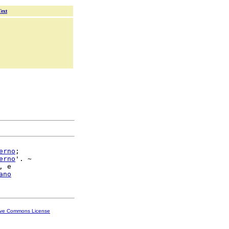
Text
erno
;

erno
'. ~

, e

ano
ive Commons License