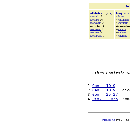
Ind
Alfabetica
[
«
»
]
Frequenza
cacciati
17
4
burro
cacciato
26
4
cacciando
cacciatolo
2
4
cacciarlo
cacciatore 4
4 cacciator
cacciatori
1
4
cadeva
cacciava
3
4
cadute
cacciavano
1
4
cagiona
Libro Capitolo:V
1 
Gen   10:9
 |    
2 
Gen   10:9
 | dic
3 
Gen   25:27
|    
4 
Prov    6:5
| com
IntraText®
(V89) - So