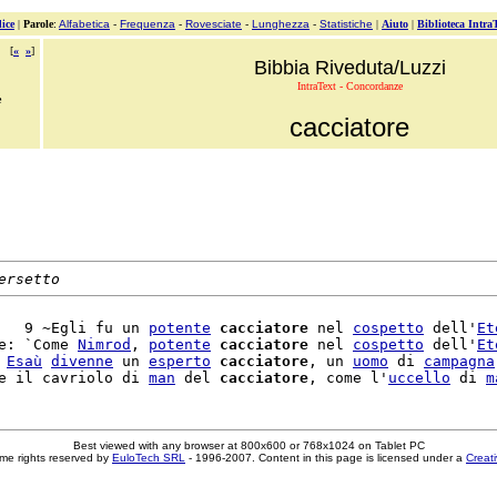
ice
|
Parole
:
Alfabetica
-
Frequenza
-
Rovesciate
-
Lunghezza
-
Statistiche
|
Aiuto
|
Biblioteca Intra
[
«
»
]
Bibbia Riveduta/Luzzi
IntraText - Concordanze
e
cacciatore
ersetto
   9 ~Egli fu un 
potente
cacciatore
 nel 
cospetto
 dell'
Et
e: `Come 
Nimrod
, 
potente
cacciatore
 nel 
cospetto
 dell'
Et
 
Esaù
divenne
 un 
esperto
cacciatore
, un 
uomo
 di 
campagna
e il cavriolo di 
man
 del 
cacciatore
, come l'
uccello
 di 
m
Best viewed with any browser at 800x600 or 768x1024 on Tablet PC
me rights reserved by
EuloTech SRL
- 1996-2007. Content in this page is licensed under a
Creat