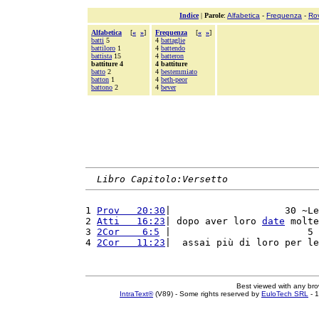
Indice
|
Parole
:
Alfabetica
-
Frequenza
-
Ro
Alfabetica
[
«
»
]
Frequenza
[
«
»
]
batti
5
4
battaglie
battiloro
1
4
battendo
battista
15
4
batteron
battiture 4
4 battiture
batto
2
4
bestemmiato
batton
1
4
beth-peor
battono
2
4
bever
Libro Capitolo:Versetto
1 
Prov   20:30
|                    30 ~Le
2 
Atti   16:23
| dopo aver loro 
date
 molte
3 
2Cor    6:5
 |                        5 
4 
2Cor   11:23
|  assai più di loro per le
Best viewed with any br
IntraText®
(V89) - Some rights reserved by
EuloTech SRL
- 1