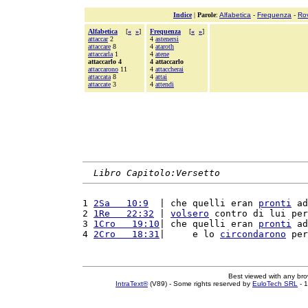
Indice
|
Parole
:
Alfabetica
-
Frequenza
-
Ro
Alfabetica
[
«
»
]
Frequenza
[
«
»
]
attaccar
2
4
astenersi
attaccare
8
4
ataroth
attaccarla
1
4
atene
attaccarlo 4
4 attaccarlo
attaccarono
11
4
attaccherai
attaccata
8
4
attai
attaccate
3
4
attendi
Libro Capitolo:Versetto
1 
2Sa   10:9
  | che quelli eran 
pronti
 ad
2 
1Re   22:32
 | 
volsero
 contro di lui per
3 
1Cro   19:10
| che quelli eran 
pronti
 ad
4 
2Cro   18:31
|     e lo 
circondarono
 per
Best viewed with any br
IntraText®
(V89) - Some rights reserved by
EuloTech SRL
- 1