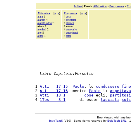
Indice
|
Parole
:
Alfabetica
-
Frequenza
-
Ro
Alfabetica
[
«
»
]
Frequenza
[
«
»
]
atara
1
4
asta
ataroth
4
4
astenersi
ataroth-addar
1
4
ataroth
atene 4
4 atene
ateniesi
2
4
attaccarlo
ater
5
4
attaccherai
athac
1
4
attai
Libro Capitolo:Versetto
1 
Atti   17:15
| 
Paolo
, lo 
condussero
fino
2 
Atti   17:16
| mentre 
Paolo
 li 
aspettava
3 
Atti   18:1
 |      
cose
 egli, 
partitosi
4 
1Tes    3:1
 |    di esser 
lasciati
soli
Best viewed with any br
IntraText®
(V89) - Some rights reserved by
EuloTech SRL
- 1