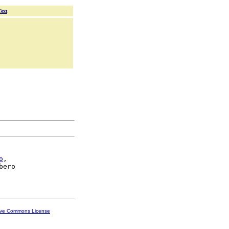
Text
o
,

bero

ive Commons License