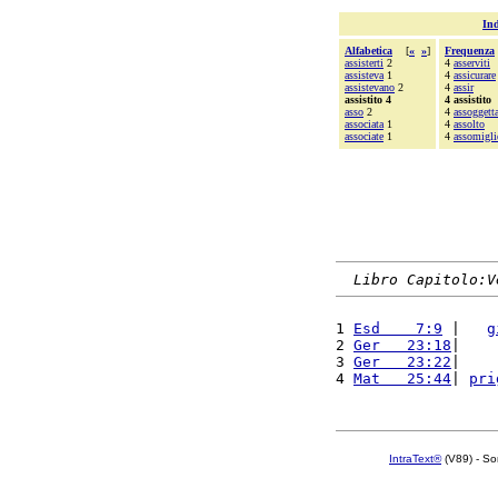
Ind
Alfabetica
[
«
»
]
Frequenza
assisterti
2
4
asserviti
assisteva
1
4
assicurare
assistevano
2
4
assir
assistito 4
4 assistito
asso
2
4
assoggett
associata
1
4
assolto
associate
1
4
assomigli
Libro Capitolo:V
1 
Esd    7:9
 |   
g
2 
Ger   23:18
|    
3 
Ger   23:22
|    
4 
Mat   25:44
| 
pri
IntraText®
(V89) - So