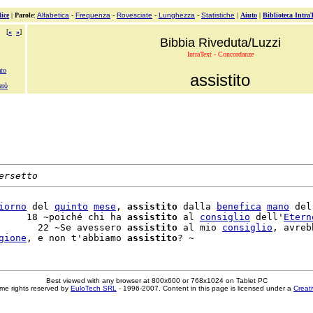
ice
|
Parole
:
Alfabetica
-
Frequenza
-
Rovesciate
-
Lunghezza
-
Statistiche
|
Aiuto
|
Biblioteca Intra
[
«
»
]
Bibbia Riveduta/Luzzi
IntraText - Concordanze
ato
assistito
erò
ersetto
iorno
 del 
quinto
mese
, 
assistito
 dalla 
benefica
mano
 del

     18 ~poiché chi ha 
assistito
 al 
consiglio
 dell'
Etern
       22 ~Se avessero 
assistito
 al mio 
consiglio
, avreb
gione
, e non t'abbiamo 
assistito
Best viewed with any browser at 800x600 or 768x1024 on Tablet PC
me rights reserved by
EuloTech SRL
- 1996-2007. Content in this page is licensed under a
Creat