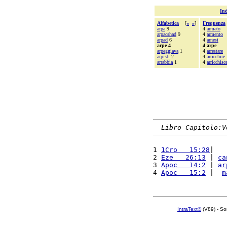
Ind
Alfabetica
[
«
»
]
Frequenza
arpa
9
4
armato
arpacshad
9
4
armento
arpad
6
4
arnesi
arpe 4
4 arpe
arpeggiava
1
4
arrestare
arpisti
2
4
arricchire
arrabbia
1
4
arricchisc
Libro Capitolo:V
1 
1Cro   15:28
|   
2 
Eze   26:13
 | 
ca
3 
Apoc   14:2
 | 
ar
4 
Apoc   15:2
 |  
m
IntraText®
(V89) - So