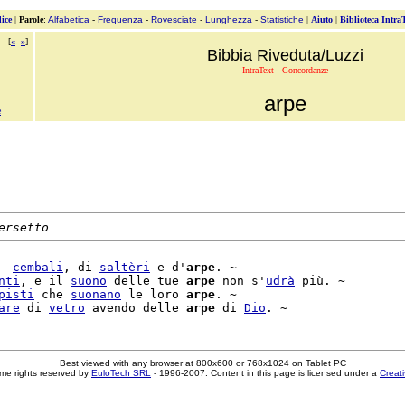
ice
|
Parole
:
Alfabetica
-
Frequenza
-
Rovesciate
-
Lunghezza
-
Statistiche
|
Aiuto
|
Biblioteca Intra
[
«
»
]
Bibbia Riveduta/Luzzi
IntraText - Concordanze
arpe
e
ersetto
  
cembali
, di 
saltèri
 e d'
arpe
. ~

nti
, e il 
suono
 delle tue 
arpe
 non s'
udrà
 più. ~

pisti
 che 
suonano
 le loro 
arpe
. ~

are
 di 
vetro
 avendo delle 
arpe
 di 
Dio
Best viewed with any browser at 800x600 or 768x1024 on Tablet PC
me rights reserved by
EuloTech SRL
- 1996-2007. Content in this page is licensed under a
Creat