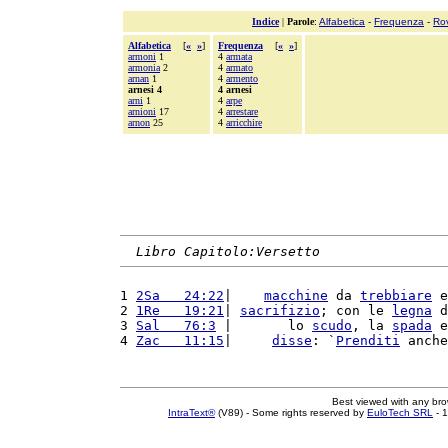
Indice
|
Parole
:
Alfabetica
-
Frequenza
-
Ro
Alfabetica
[
«
»
]
Frequenza
[
«
»
]
armoni
1
4
armata
armonia
2
4
armato
arnan
1
4
armento
arnesi 4
4 arnesi
arni
1
4
arpe
arnioni
17
4
arrestare
arnon
25
4
arricchire
Libro Capitolo:Versetto
1 
2Sa   24:22
|    
macchine
 da 
trebbiare
 e
2 
1Re   19:21
| 
sacrifizio
; con le 
legna
 d
3 
Sal   76:3
 |       lo 
scudo
, la 
spada
 e
4 
Zac   11:15
|     
disse
: `
Prenditi
 anche
Best viewed with any br
IntraText®
(V89) - Some rights reserved by
EuloTech SRL
- 1