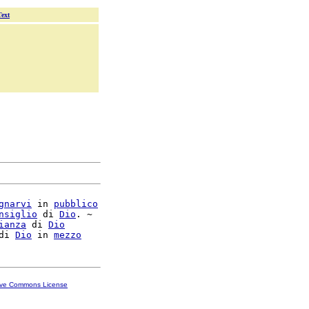
Text
gnarvi
 in 
pubblico
nsiglio
 di 
Dio
. ~

ianza
 di 
Dio
di 
Dio
 in 
mezzo
ive Commons License