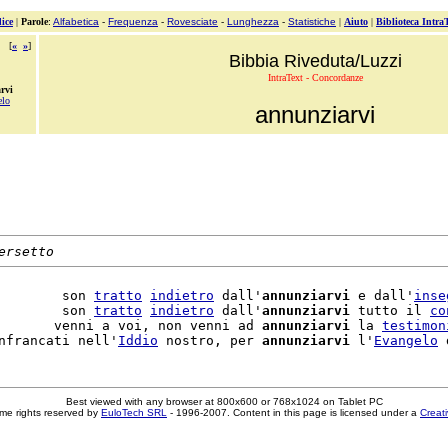
ice
|
Parole
:
Alfabetica
-
Frequenza
-
Rovesciate
-
Lunghezza
-
Statistiche
|
Aiuto
|
Biblioteca Intra
[
«
»
]
Bibbia Riveduta/Luzzi
IntraText - Concordanze
rvi
elo
annunziarvi
ersetto
        son 
tratto
indietro
 dall'
annunziarvi
 e dall'
inse
        son 
tratto
indietro
 dall'
annunziarvi
 tutto il 
co
       venni a voi, non venni ad 
annunziarvi
 la 
testimon
nfrancati nell'
Iddio
 nostro, per 
annunziarvi
 l'
Evangelo
 
Best viewed with any browser at 800x600 or 768x1024 on Tablet PC
me rights reserved by
EuloTech SRL
- 1996-2007. Content in this page is licensed under a
Creat