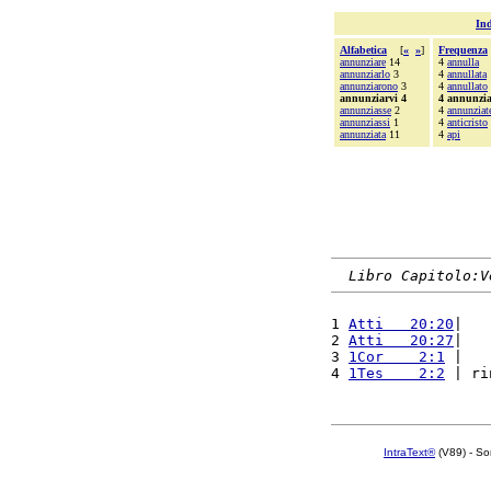
Ind
Alfabetica
[
«
»
]
Frequenza
annunziare
14
4
annulla
annunziarlo
3
4
annullata
annunziarono
3
4
annullato
annunziarvi 4
4 annunzia
annunziasse
2
4
annunziat
annunziassi
1
4
anticristo
annunziata
11
4
api
Libro Capitolo:V
1 
Atti   20:20
|   
2 
Atti   20:27
|   
3 
1Cor    2:1
 |   
4 
1Tes    2:2
 | ri
IntraText®
(V89) - So