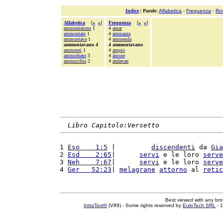
Indice
|
Parole
:
Alfabetica
-
Frequenza
-
Ro
Alfabetica
[
«
»
]
Frequenza
[
«
»
]
ammontarono
1
4
amar
ammontate
1
4
ammazza
ammontava
1
4
ammenda
ammontavano 4
4 ammontavano
ammonti
1
4
ampio
ammorbato
3
4
àncore
ammucchia
2
4
andavan
Libro Capitolo:Versetto
1 
Eso    1:5
 |         
discendenti
 da 
Gia
2 
Esd    2:65
|      
servi
 e le loro 
serve
3 
Neh    7:67
|      
servi
 e le loro 
serve
4 
Ger   52:23
| 
melagrane
attorno
 al 
retic
Best viewed with any br
IntraText®
(V89) - Some rights reserved by
EuloTech SRL
- 1