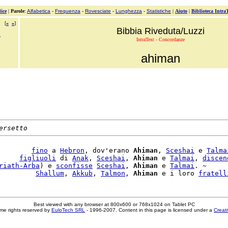
ice
|
Parole
:
Alfabetica
-
Frequenza
-
Rovesciate
-
Lunghezza
-
Statistiche
|
Aiuto
|
Biblioteca Intra
[
«
»
]
Bibbia Riveduta/Luzzi
i
IntraText - Concordanze
ahiman
ersetto
        
fino
 a 
Hebron
, dov'erano 
Ahiman
, 
Sceshai
 e 
Talma
     
figliuoli
 di 
Anak
, 
Sceshai
, 
Ahiman
 e 
Talmai
, 
discen
riath-Arba
) e 
sconfisse
Sceshai
, 
Ahiman
 e 
Talmai
. ~

         
Shallum
, 
Akkub
, 
Talmon
, 
Ahiman
 e i loro 
fratell
Best viewed with any browser at 800x600 or 768x1024 on Tablet PC
me rights reserved by
EuloTech SRL
- 1996-2007. Content in this page is licensed under a
Creat