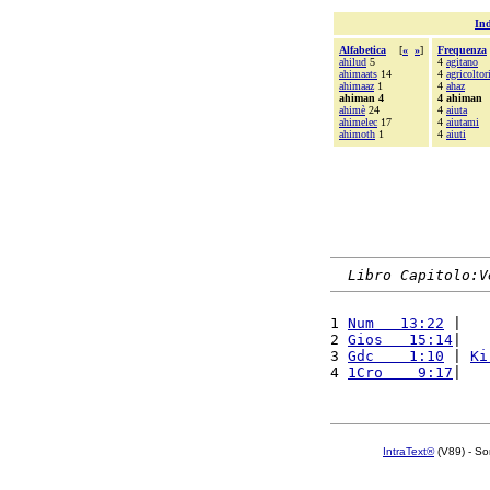
Ind
Alfabetica
[
«
»
]
Frequenza
ahilud
5
4
agitano
ahimaats
14
4
agricoltor
ahimaaz
1
4
ahaz
ahiman 4
4 ahiman
ahimè
24
4
aiuta
ahimelec
17
4
aiutami
ahimoth
1
4
aiuti
Libro Capitolo:V
1 
Num   13:22
 |   
2 
Gios   15:14
|   
3 
Gdc    1:10
 | 
Ki
4 
1Cro    9:17
|   
IntraText®
(V89) - So