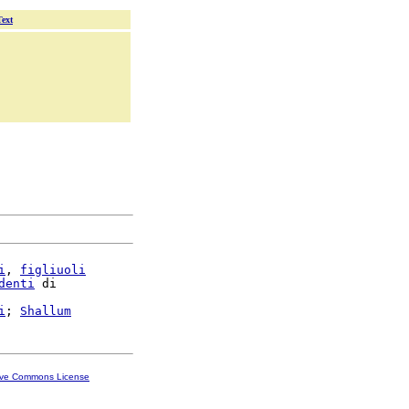
Text
i
, 
figliuoli
denti
 di

i
; 
Shallum
ive Commons License