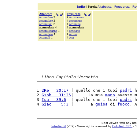
Indice
|
Parole
:
Alfabetica
-
Frequenza
-
Ro
Alfabetica
[
«
»
]
Frequenza
[
«
»
]
accumulare
2
4
accostavano
accumulate
2
4
accresciuta
accumulati
2
4
accumula
accumulato 4
4 accumulato
accumuleranno
1
4
accusano
accumulerò
1
4
accuse
accumuli
1
4
acor
Libro Capitolo:Versetto
1 
2Re   20:17
 | quello che i tuoi 
padri
 h
2 
Giob   31:25
|      la mia 
mano
 avesse m
3 
Isa   39:6
  | quello che i tuoi 
padri
 h
4 
Giac    5:3
 |       a 
guisa
 di 
fuoco
. A
Best viewed with any br
IntraText®
(V89) - Some rights reserved by
EuloTech SRL
- 1