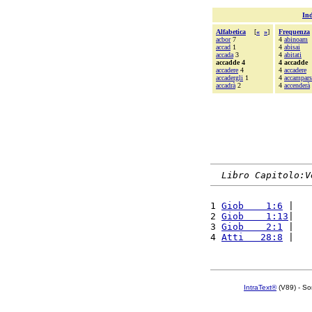
Ind
Alfabetica
[
«
»
]
Frequenza
acbor
7
4
abinoam
accad
1
4
abisai
accada
3
4
abitati
accadde 4
4 accadde
accadere
4
4
accadere
accadergli
1
4
accampars
accadrà
2
4
accenderà
Libro Capitolo:V
1 
Giob    1:6
 |   
2 
Giob    1:13
|   
3 
Giob    2:1
 |   
4 
Atti   28:8
 |   
IntraText®
(V89) - So