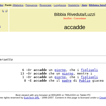
ice
|
Parole
:
Alfabetica
-
Frequenza
-
Rovesciate
-
Lunghezza
-
Statistiche
|
Aiuto
|
Biblioteca Intra
[
«
»
]
Bibbia Riveduta/Luzzi
IntraText - Concordanze
accadde
i
ersetto
            6 ~Or 
accadde
 un 
giorno
, che i 
figliuoli
           13 ~Or 
accadde
 che un 
giorno
, mentre i

            1 ~Or 
accadde
 un 
giorno
, che i 
figliuoli
             8 ~E 
accadde
 che il 
padre
 di 
Publio
Best viewed with any browser at 800x600 or 768x1024 on Tablet PC
me rights reserved by
EuloTech SRL
- 1996-2007. Content in this page is licensed under a
Creat