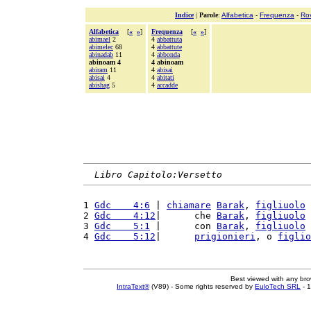
Indice
|
Parole
:
Alfabetica
-
Frequenza
-
Ro
Alfabetica
[
«
»
]
Frequenza
[
«
»
]
abimael
2
4
abbattuta
abimelec
68
4
abbattute
abinadab
11
4
abbonda
abinoam 4
4 abinoam
abiram
11
4
abisai
abisai
4
4
abitati
abishag
5
4
accadde
Libro Capitolo:Versetto
1 
Gdc    4:6
 | 
chiamare
Barak
, 
figliuolo
 
2 
Gdc    4:12
|      che 
Barak
, 
figliuolo
 
3 
Gdc    5:1
 |      con 
Barak
, 
figliuolo
 
4 
Gdc    5:12
|      
prigionieri
, o 
figlio
Best viewed with any br
IntraText®
(V89) - Some rights reserved by
EuloTech SRL
- 1