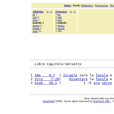
Indice
|
Parole
:
Alfabetica
-
Frequenza
-
Ro
Alfabetica
[
«
»
]
Frequenza
[
«
»
]
zii
1
3
zia
zilla
3
3
zifei
zilpa
7
3
zilla
zimbello 3
3 zimbello
zimma
3
3
zimma
zimran
2
3
zoccoli
zimri
15
2 100
Libro Capitolo:Versetto
1 
1Re    9:7
  | 
Israele
 sarà la 
favola
 e 
2 
2Cro    7:20
|    
diventare
 la 
favola
 e 
3 
Giob   30:1
 |           1 ~E 
ora
servo
 
Best viewed with any br
IntraText®
(V89) - Some rights reserved by
EuloTech SRL
- 1