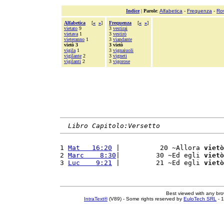
Indice
|
Parole
:
Alfabetica
-
Frequenza
-
Ro
Alfabetica
[
«
»
]
Frequenza
[
«
»
]
vietato
9
3
vestirai
vietava
1
3
vestirò
vieteranno
1
3
viandante
vietò 3
3 vietò
vigila
1
3
vignaiuoli
vigilante
2
3
vigneti
vigilanti
2
3
vigorose
Libro Capitolo:Versetto
1 
Mat   16:20
 |          20 ~Allora 
vietò
2 
Marc    8:30
|         30 ~Ed egli 
vietò
3 
Luc    9:21
 |         21 ~Ed egli 
vietò
Best viewed with any br
IntraText®
(V89) - Some rights reserved by
EuloTech SRL
- 1