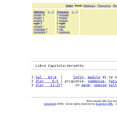
Indice
|
Parole
:
Alfabetica
-
Frequenza
-
Ro
Alfabetica
[
«
»
]
Frequenza
[
«
»
]
vegliate
16
3
vegliardo
vegliato
3
3
vegliato
vegliava
3
3
vegliava
veglie 3
3 veglie
veglierà
2
3
velato
veglieranno
2
3
vele
veglierebbe
2
3
venderono
Libro Capitolo:Versetto
1 
Sal   63:6
  |     
letto
, 
medito
 di te n
2 
2Cor    6:5
 | prigionie, 
sommosse
, 
fati
3 
2Cor   11:27
|      in 
pene
; 
spesse
volt
Best viewed with any br
IntraText®
(V89) - Some rights reserved by
EuloTech SRL
- 1