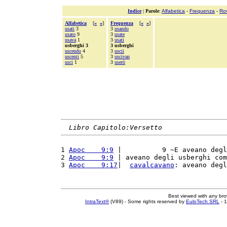
Indice
|
Parole
:
Alfabetica
-
Frequenza
-
Ro
Alfabetica
[
«
»
]
Frequenza
[
«
»
]
usati
3
3
usando
usato
9
3
usate
usava
1
3
usati
usberghi 3
3 usberghi
uscendo
4
3
uscii
uscenti
5
3
uscivan
usci
1
3
userò
Libro Capitolo:Versetto
1 
Apoc    9:9
 |          9 ~E aveano degl
2 
Apoc    9:9
 | aveano degli usberghi com
3 
Apoc    9:17
|  
cavalcavano
: aveano degl
Best viewed with any br
IntraText®
(V89) - Some rights reserved by
EuloTech SRL
- 1