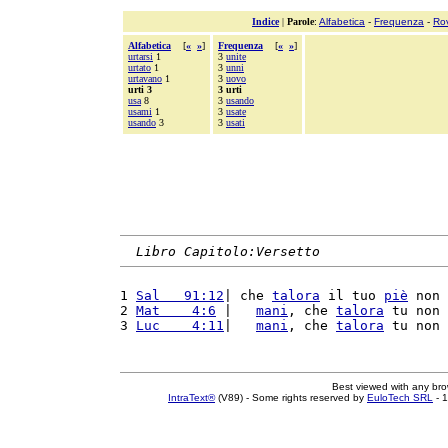
Indice
|
Parole
:
Alfabetica
-
Frequenza
-
Ro
Alfabetica
[
«
»
]
Frequenza
[
«
»
]
urtarsi
1
3
unite
urtato
1
3
unni
urtavano
1
3
uovo
urti 3
3 urti
usa
8
3
usando
usami
1
3
usate
usando
3
3
usati
Libro Capitolo:Versetto
1 
Sal   91:12
| che 
talora
 il tuo 
piè
 non 
2 
Mat    4:6
 |   
mani
, che 
talora
 tu non 
3 
Luc    4:11
|   
mani
, che 
talora
 tu non 
Best viewed with any br
IntraText®
(V89) - Some rights reserved by
EuloTech SRL
- 1