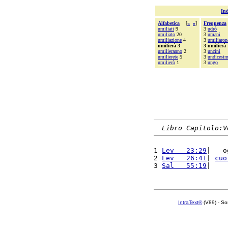
Ind
Alfabetica
[
«
»
]
Frequenza
umiliati
9
3
udrò
umiliato
20
3
umani
umiliazione
4
3
umiliaron
umilierà 3
3 umilierà
umilieranno
2
3
uncini
umilierete
5
3
undicesi
umilierò
1
3
ungo
Libro Capitolo:V
1 
Lev   23:29
|   o
2 
Lev   26:41
| 
cuo
3 
Sal   55:19
|    
IntraText®
(V89) - So