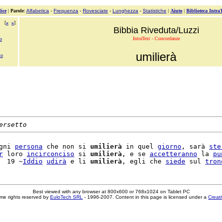
ice
|
Parole
:
Alfabetica
-
Frequenza
-
Rovesciate
-
Lunghezza
-
Statistiche
|
Aiuto
|
Biblioteca Intra
[
«
»
]
Bibbia Riveduta/Luzzi
IntraText - Concordanze
o
umilierà
mo
ersetto
gni 
persona
 che non si 
umilierà
 in quel 
giorno
, sarà 
ste
r
 loro 
incirconciso
 si 
umilierà
, e se 
accetteranno
 la 
pu
  19 ~
Iddio
udirà
 e li 
umilierà
, egli che 
siede
 sul 
tron
Best viewed with any browser at 800x600 or 768x1024 on Tablet PC
me rights reserved by
EuloTech SRL
- 1996-2007. Content in this page is licensed under a
Creat