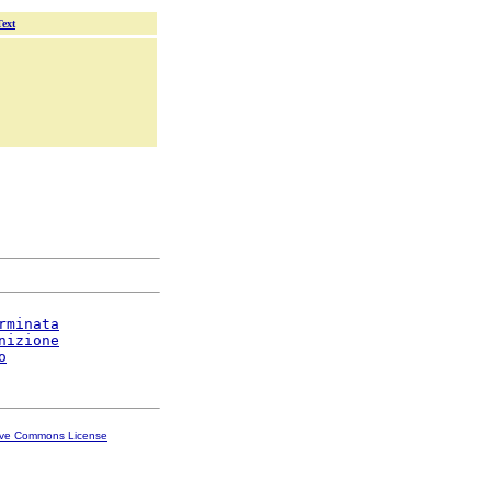
Text
rminata
nizione
o
ive Commons License