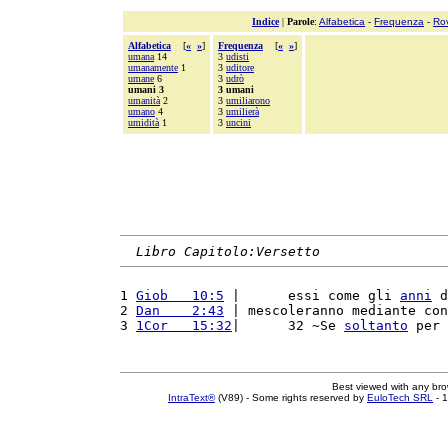
Indice
|
Parole
:
Alfabetica
-
Frequenza
-
Ro
Alfabetica
[
«
»
]
Frequenza
[
«
»
]
umana
14
3
udisti
umanamente
1
3
uditore
umane
6
3
udrò
umani 3
3 umani
umanità
2
3
umiliarono
umano
4
3
umilierà
umidità
1
3
uncini
Libro Capitolo:Versetto
1 
Giob   10:5
 |      essi come gli 
anni
 d
2 
Dan    2:43
 | mescoleranno mediante con
3 
1Cor   15:32
|      32 ~Se 
soltanto
 per 
Best viewed with any br
IntraText®
(V89) - Some rights reserved by
EuloTech SRL
- 1