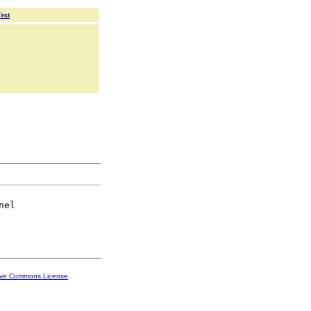
Text
nel

ive Commons License