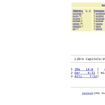
Ind
Alfabetica
[
«
»
]
Frequenza
uccisione
3
3
uccidesse
ucciso
92
3
uccidesti
uccisore
1
3
uccisione
uccisori 3
3 uccisori
udendo
20
3
udiamo
udendolo
2
3
udisti
udì
57
3
uditore
Libro Capitolo:V
1 
2Re   14:6
  |   
2 
Ger    4:31
 | mi
3 
Atti    7:52
|   
IntraText®
(V89) - So