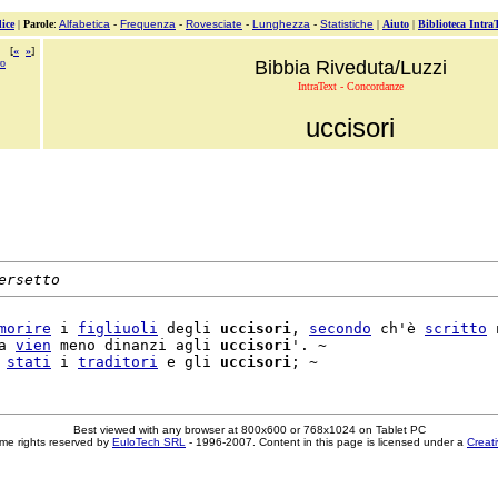
ice
|
Parole
:
Alfabetica
-
Frequenza
-
Rovesciate
-
Lunghezza
-
Statistiche
|
Aiuto
|
Biblioteca Intra
[
«
»
]
ro
Bibbia Riveduta/Luzzi
IntraText - Concordanze
uccisori
ersetto
morire
 i 
figliuoli
 degli 
uccisori
, 
secondo
 ch'è 
scritto
 
a 
vien
 meno dinanzi agli 
uccisori
'. ~

 
stati
 i 
traditori
 e gli 
uccisori
Best viewed with any browser at 800x600 or 768x1024 on Tablet PC
me rights reserved by
EuloTech SRL
- 1996-2007. Content in this page is licensed under a
Creat