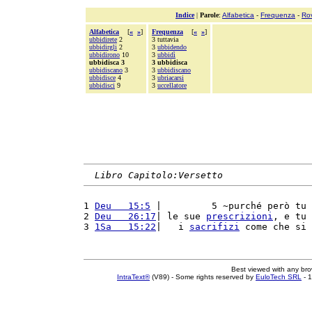
Indice
|
Parole
:
Alfabetica
-
Frequenza
-
Ro
Alfabetica
[
«
»
]
Frequenza
[
«
»
]
ubbidirete
2
3 tuttavia
ubbidirgli
2
3
ubbidendo
ubbidirono
10
3
ubbidì
ubbidisca 3
3 ubbidisca
ubbidiscano
3
3
ubbidiscano
ubbidisce
4
3
ubriacarsi
ubbidisci
9
3
uccellatore
Libro Capitolo:Versetto
1 
Deu   15:5
 |         5 ~purché però tu 
2 
Deu   26:17
| le sue 
prescrizioni
, e tu 
3 
1Sa   15:22
|   i 
sacrifizi
 come che si 
Best viewed with any br
IntraText®
(V89) - Some rights reserved by
EuloTech SRL
- 1