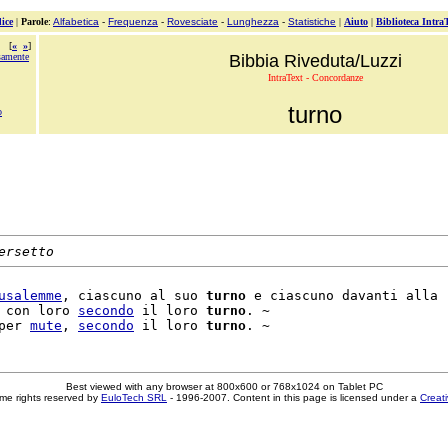
ice
|
Parole
:
Alfabetica
-
Frequenza
-
Rovesciate
-
Lunghezza
-
Statistiche
|
Aiuto
|
Biblioteca Intra
[
«
»
]
samente
Bibbia Riveduta/Luzzi
IntraText - Concordanze
turno
o
ersetto
usalemme
, ciascuno al suo 
turno
 e ciascuno davanti alla

 con loro 
secondo
 il loro 
turno
. ~

per 
mute
, 
secondo
 il loro 
turno
Best viewed with any browser at 800x600 or 768x1024 on Tablet PC
me rights reserved by
EuloTech SRL
- 1996-2007. Content in this page is licensed under a
Creat