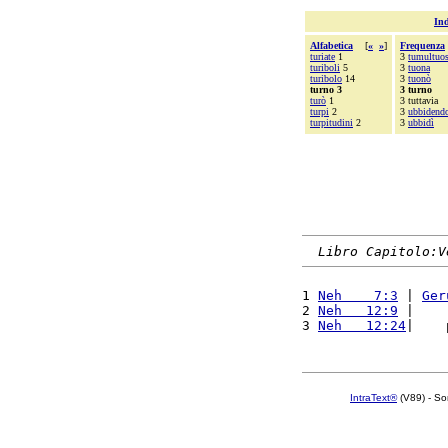
Ind
Alfabetica
[
«
»
]
Frequenza
turiate
1
3
tumultuo
turiboli
5
3
tuona
turibolo
14
3
tuonò
turno 3
3 turno
turò
1
3 tuttavia
turpi
2
3
ubbidend
turpitudini
2
3
ubbidì
Libro Capitolo:V
1 
Neh    7:3
 | 
Ger
2 
Neh   12:9
 |    
3 
Neh   12:24
|    
IntraText®
(V89) - So