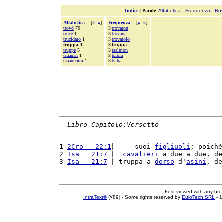
Indice
|
Parole
:
Alfabetica
-
Frequenza
-
Ro
Alfabetica
[
«
»
]
Frequenza
[
«
»
]
trovò
70
3
trovaron
truce
1
3
trovarsi
trucidato
1
3
trovatolo
truppa 3
3 truppa
truppe
5
3
tsalmon
tsaanan
1
3
tsibia
tsaannaim
1
3
tsiha
Libro Capitolo:Versetto
1 
2Cro   22:1
|     suoi 
figliuoli
; poiché
2 
Isa   21:7
 |  
cavalieri
 a due a due, de
3 
Isa   21:7
 | truppa a 
dorso
 d'
asini
, de
Best viewed with any br
IntraText®
(V89) - Some rights reserved by
EuloTech SRL
- 1