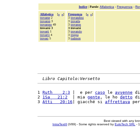
Indice
|
Parole
:
Alfabetica
-
Frequenza
-
Ro
Alfabetica
[
«
»
]
Frequenza
[
«
»
]
trovarne
2
3
trovandosi
trovaron
3
3
trovarla
trovarono
49
3
trovaron
trovarsi 3
3 trovarsi
trovarti
1
3
trovatolo
trovarvi
4
3
truppa
trovasi
5
3
tsalmon
Libro Capitolo:Versetto
1 
Ruth    2:3
 |  e per 
caso
 le 
avvenne
 di
2 
1Sa   21:2
  | mia 
gente
, le ho 
detto
 di
3 
Atti   20:16
| giacché si 
affrettava
 per
Best viewed with any br
IntraText®
(V89) - Some rights reserved by
EuloTech SRL
- 1