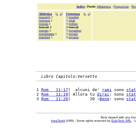
Indice
|
Parole
:
Alfabetica
-
Frequenza
-
Ro
Alfabetica
[
«
»
]
Frequenza
[
«
»
]
troncargli
1
3
trionferà
troncaron
1
3
tritati
troncata
1
3
trofimo
troncati 3
3 troncati
troncato
2
3
trovandosi
troncheranno
1
3
trovarla
troncherò
1
3
trovaron
Libro Capitolo:Versetto
1 
Rom   11:17
|  alcuni de' 
rami
 sono 
stat
2 
Rom   11:19
| Allora tu 
dirai
: Sono 
stat
3 
Rom   11:20
|        20 ~
Bene
: sono 
stat
Best viewed with any br
IntraText®
(V89) - Some rights reserved by
EuloTech SRL
- 1