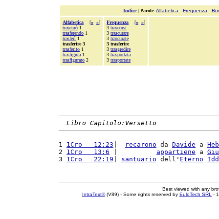
Indice
|
Parole
:
Alfabetica
-
Frequenza
-
Ro
Alfabetica
[
«
»
]
Frequenza
[
«
»
]
trascurò
1
3
trascorsi
trasferendo
1
3
trascurare
trasferì
1
3
trascurate
trasferire 3
3 trasferire
trasferito
1
3
trasgredire
trasfigura
1
3
trasportata
trasfigurato
2
3
trasportate
Libro Capitolo:Versetto
1 
1Cro   12:23
|  
recarono
 da 
Davide
 a 
Heb
2 
1Cro   13:6
 |          
appartiene
 a 
Giu
3 
1Cro   22:19
| 
santuario
 dell'
Eterno
Idd
Best viewed with any br
IntraText®
(V89) - Some rights reserved by
EuloTech SRL
- 1