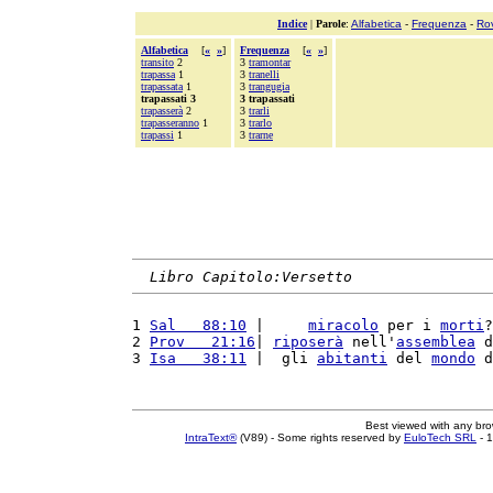
Indice
|
Parole
:
Alfabetica
-
Frequenza
-
Ro
Alfabetica
[
«
»
]
Frequenza
[
«
»
]
transito
2
3
tramontar
trapassa
1
3
tranelli
trapassata
1
3
trangugia
trapassati 3
3 trapassati
trapasserà
2
3
trarli
trapasseranno
1
3
trarlo
trapassi
1
3
trarne
Libro Capitolo:Versetto
1 
Sal   88:10
 |     
miracolo
 per i 
morti
?
2 
Prov   21:16
| 
riposerà
 nell'
assemblea
 d
3 
Isa   38:11
 |  gli 
abitanti
 del 
mondo
 d
Best viewed with any br
IntraText®
(V89) - Some rights reserved by
EuloTech SRL
- 1