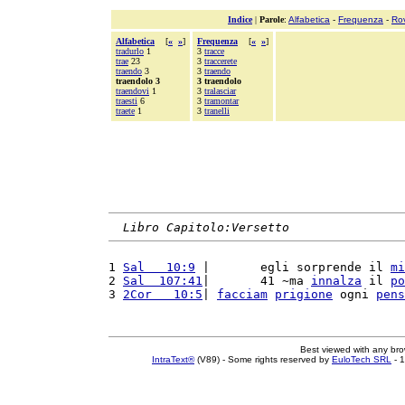
Indice
|
Parole
:
Alfabetica
-
Frequenza
-
Ro
Alfabetica
[
«
»
]
Frequenza
[
«
»
]
tradurlo
1
3
tracce
trae
23
3
traccerete
traendo
3
3
traendo
traendolo 3
3 traendolo
traendovi
1
3
tralasciar
traesti
6
3
tramontar
traete
1
3
tranelli
Libro Capitolo:Versetto
1 
Sal   10:9
 |       egli sorprende il 
mi
2 
Sal  107:41
|       41 ~ma 
innalza
 il 
po
3 
2Cor   10:5
| 
facciam
prigione
 ogni 
pens
Best viewed with any br
IntraText®
(V89) - Some rights reserved by
EuloTech SRL
- 1