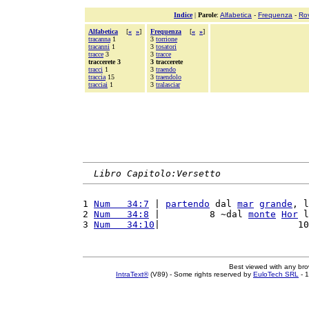
Indice
|
Parole
:
Alfabetica
-
Frequenza
-
Ro
Alfabetica
[
«
»
]
Frequenza
[
«
»
]
tracanna
1
3
torrione
tracanni
1
3
tosatori
tracce
3
3
tracce
traccerete 3
3 traccerete
tracci
1
3
traendo
traccia
15
3
traendolo
tracciai
1
3
tralasciar
Libro Capitolo:Versetto
1 
Num   34:7
 | 
partendo
 dal 
mar
grande
, l
2 
Num   34:8
 |         8 ~dal 
monte
Hor
 l
3 
Num   34:10
|                         10
Best viewed with any br
IntraText®
(V89) - Some rights reserved by
EuloTech SRL
- 1