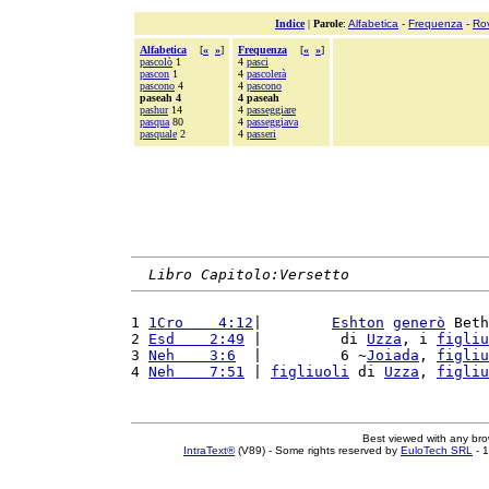
Indice
|
Parole
:
Alfabetica
-
Frequenza
-
Ro
Alfabetica
[
«
»
]
Frequenza
[
«
»
]
pascolò
1
4
pasci
pascon
1
4
pascolerà
pascono
4
4
pascono
paseah 4
4 paseah
pashur
14
4
passeggiare
pasqua
80
4
passeggiava
pasquale
2
4
passeri
Libro Capitolo:Versetto
1 
1Cro    4:12
|        
Eshton
generò
 Beth
2 
Esd    2:49
 |         di 
Uzza
, i 
figliu
3 
Neh    3:6
  |         6 ~
Joiada
, 
figliu
4 
Neh    7:51
 | 
figliuoli
 di 
Uzza
, 
figliu
Best viewed with any br
IntraText®
(V89) - Some rights reserved by
EuloTech SRL
- 1