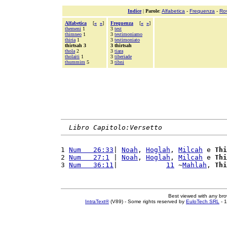
Indice
|
Parole
:
Alfabetica
-
Frequenza
-
Ro
Alfabetica
[
«
»
]
Frequenza
[
«
»
]
themeni
1
3
test
thimneo
1
3
testimoniamo
thiria
1
3
testimoniato
thirtsah 3
3 thirtsah
thola
2
3
tiara
tholaiti
1
3
tiberiade
thummim
5
3
tibni
Libro Capitolo:Versetto
1 
Num   26:33
| 
Noah
, 
Hoglah
, 
Milcah
 e 
Thi
2 
Num   27:1
 | 
Noah
, 
Hoglah
, 
Milcah
 e 
Thi
3 
Num   36:11
|            
11
 ~
Mahlah
, 
Thi
Best viewed with any br
IntraText®
(V89) - Some rights reserved by
EuloTech SRL
- 1