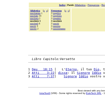
Indice
|
Parole
:
Alfabetica
-
Frequenza
-
Ro
Alfabetica
[
«
»
]
Frequenza
[
«
»
]
suscitarono
1
3
supplico
suscitato
14
3
supplizio
suscitava
2
3
supremo
susciterà 3
3 susciterà
susciterò
6
3
susciti
susciti
3
3
sussista
suscito
2
3
sussisteranno
Libro Capitolo:Versetto
1 
Deu   18:15
 |   L'
Eterno
, il tuo 
Dio
, t
2 
Atti    3:22
| 
disse
: Il 
Signore
Iddio
 v
3 
Atti    7:37
|    
Signore
Iddio
 vostro v
Best viewed with any br
IntraText®
(V89) - Some rights reserved by
EuloTech SRL
- 1