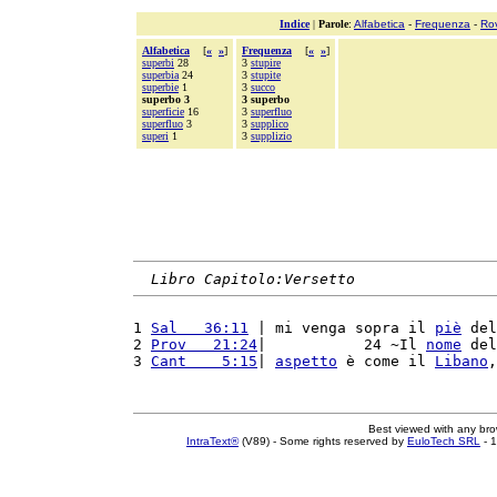
Indice
|
Parole
:
Alfabetica
-
Frequenza
-
Ro
Alfabetica
[
«
»
]
Frequenza
[
«
»
]
superbi
28
3
stupire
superbia
24
3
stupite
superbie
1
3
succo
superbo 3
3 superbo
superficie
16
3
superfluo
superfluo
3
3
supplico
superi
1
3
supplizio
Libro Capitolo:Versetto
1 
Sal   36:11
 | mi venga sopra il 
piè
 del
2 
Prov   21:24
|           24 ~Il 
nome
 del
3 
Cant    5:15
| 
aspetto
 è come il 
Libano
,
Best viewed with any br
IntraText®
(V89) - Some rights reserved by
EuloTech SRL
- 1