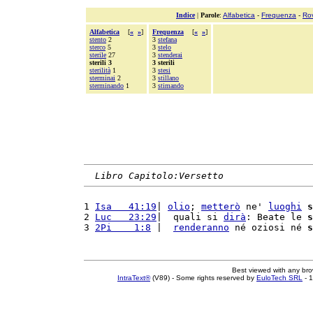
Indice
|
Parole
:
Alfabetica
-
Frequenza
-
Ro
Alfabetica
[
«
»
]
Frequenza
[
«
»
]
stento
2
3
stefana
sterco
5
3
stelo
sterile
27
3
stenderai
sterili 3
3 sterili
sterilità
1
3
stesi
sterminai
2
3
stillano
sterminando
1
3
stimando
Libro Capitolo:Versetto
1 
Isa   41:19
| 
olio
; 
metterò
 ne' 
luoghi
s
2 
Luc   23:29
|  quali si 
dirà
: Beate le 
s
3 
2Pi    1:8
 |  
renderanno
 né oziosi né 
s
Best viewed with any br
IntraText®
(V89) - Some rights reserved by
EuloTech SRL
- 1