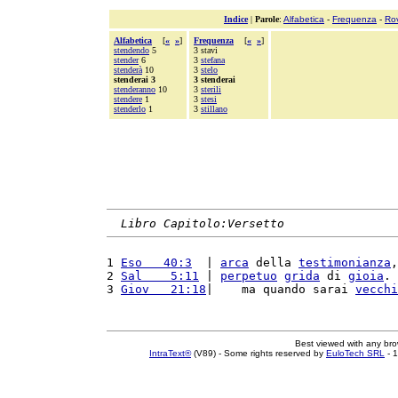
Indice
|
Parole
:
Alfabetica
-
Frequenza
-
Ro
Alfabetica
[
«
»
]
Frequenza
[
«
»
]
stendendo
5
3 stavi
stender
6
3
stefana
stenderà
10
3
stelo
stenderai 3
3 stenderai
stenderanno
10
3
sterili
stendere
1
3
stesi
stenderlo
1
3
stillano
Libro Capitolo:Versetto
1 
Eso   40:3
  | 
arca
 della 
testimonianza
,
2 
Sal    5:11
 | 
perpetuo
grida
 di 
gioia
. 
3 
Giov   21:18
|    ma quando sarai 
vecchi
Best viewed with any br
IntraText®
(V89) - Some rights reserved by
EuloTech SRL
- 1