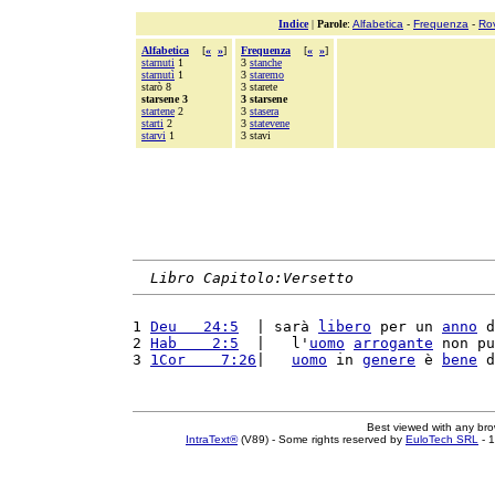
Indice
|
Parole
:
Alfabetica
-
Frequenza
-
Ro
Alfabetica
[
«
»
]
Frequenza
[
«
»
]
starnuti
1
3
stanche
starnutì
1
3
staremo
starò 8
3 starete
starsene 3
3 starsene
startene
2
3
stasera
starti
2
3
statevene
starvi
1
3 stavi
Libro Capitolo:Versetto
1 
Deu   24:5
  | sarà 
libero
 per un 
anno
 d
2 
Hab    2:5
  |   l'
uomo
arrogante
 non pu
3 
1Cor    7:26
|   
uomo
 in 
genere
 è 
bene
 d
Best viewed with any br
IntraText®
(V89) - Some rights reserved by
EuloTech SRL
- 1