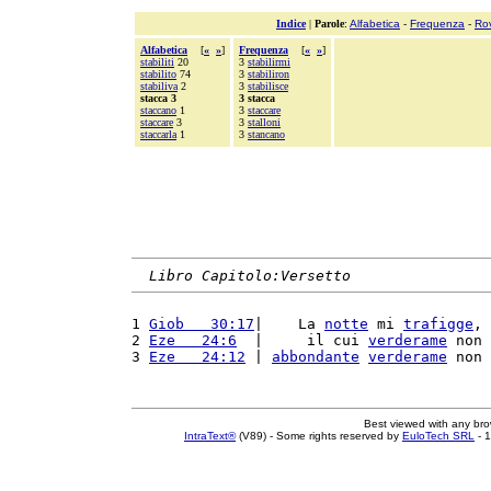
Indice
|
Parole
:
Alfabetica
-
Frequenza
-
Ro
Alfabetica
[
«
»
]
Frequenza
[
«
»
]
stabiliti
20
3
stabilirmi
stabilito
74
3
stabiliron
stabiliva
2
3
stabilisce
stacca 3
3 stacca
staccano
1
3
staccare
staccare
3
3
stalloni
staccarla
1
3
stancano
Libro Capitolo:Versetto
1 
Giob   30:17
|    La 
notte
 mi 
trafigge
, 
2 
Eze   24:6
  |     il cui 
verderame
 non 
3 
Eze   24:12
 | 
abbondante
verderame
 non 
Best viewed with any br
IntraText®
(V89) - Some rights reserved by
EuloTech SRL
- 1