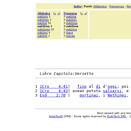
Indice
|
Parole
:
Alfabetica
-
Frequenza
-
Ro
Alfabetica
[
«
»
]
Frequenza
[
«
»
]
stabilirlo
3
3
stabilirai
stabilirmi
3
3
stabilirlo
stabilirò
16
3
stabilirmi
stabiliron 3
3 stabiliron
stabilirono
33
3
stabilisce
stabilirsi
4
3
stacca
stabilirti
2
3
staccare
Libro Capitolo:Versetto
1 
1Cro    4:41
|   
fino
 al 
dì
 d'
oggi
; poi 
2 
1Cro    4:43
| avean potuto 
salvarsi
, e 
3 
Esd    2:70
 |    
portinai
, i 
Nethinei
, 
Best viewed with any br
IntraText®
(V89) - Some rights reserved by
EuloTech SRL
- 1