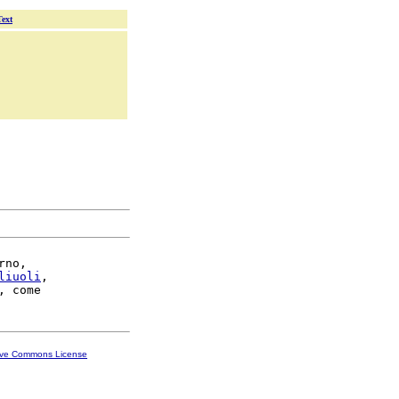
Text
rno,

liuoli
,

ive Commons License