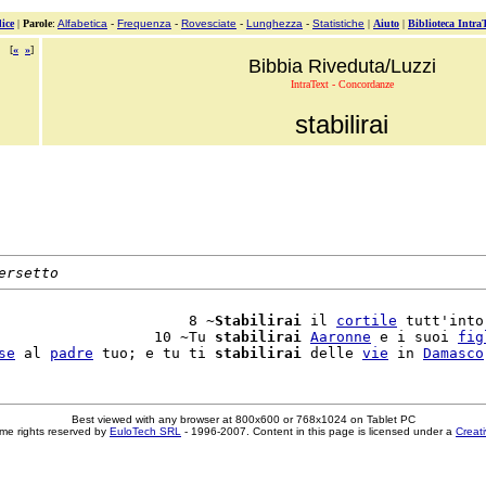
ice
|
Parole
:
Alfabetica
-
Frequenza
-
Rovesciate
-
Lunghezza
-
Statistiche
|
Aiuto
|
Biblioteca Intra
[
«
»
]
Bibbia Riveduta/Luzzi
IntraText - Concordanze
stabilirai
ersetto
                      8 ~
Stabilirai
 il 
cortile
 tutt'into
                  10 ~Tu 
stabilirai
Aaronne
 e i suoi 
fig
se
 al 
padre
 tuo; e tu ti 
stabilirai
 delle 
vie
 in 
Damasco
Best viewed with any browser at 800x600 or 768x1024 on Tablet PC
me rights reserved by
EuloTech SRL
- 1996-2007. Content in this page is licensed under a
Creat