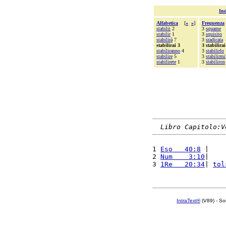
Ind
Alfabetica
[
«
»
]
Frequenza
stabilii
2
3
squame
stabilir
1
3
squisito
stabilirà
7
3
sradicata
stabilirai 3
3 stabilirai
stabiliranno
4
3
stabilirlo
stabilire
5
3
stabilirmi
stabilirete
1
3
stabiliron
Libro Capitolo:V
1 
Eso   40:8
 |    
2 
Num    3:10
|    
3 
1Re   20:34
| 
tol
IntraText®
(V89) - So