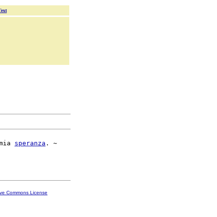
Text
mia 
speranza
. ~

ive Commons License