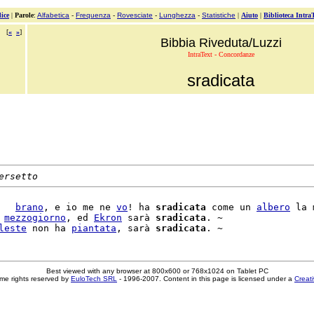
ice
|
Parole
:
Alfabetica
-
Frequenza
-
Rovesciate
-
Lunghezza
-
Statistiche
|
Aiuto
|
Biblioteca Intra
[
«
»
]
Bibbia Riveduta/Luzzi
IntraText - Concordanze
sradicata
ersetto
   
brano
, e io me ne 
vo
! ha 
sradicata
 come un 
albero
 la 
 
mezzogiorno
, ed 
Ekron
 sarà 
sradicata
. ~

leste
 non ha 
piantata
, sarà 
sradicata
Best viewed with any browser at 800x600 or 768x1024 on Tablet PC
me rights reserved by
EuloTech SRL
- 1996-2007. Content in this page is licensed under a
Creat