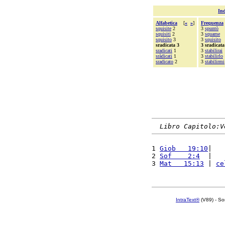
Ind
Alfabetica
[
«
»
]
Frequenza
squisite
2
3
spuntò
squisiti
2
3
squame
squisito
3
3
squisito
sradicata 3
3 sradicata
sradicati
1
3
stabilirai
sràdicati
1
3
stabilirlo
sradicato
2
3
stabilirmi
Libro Capitolo:V
1 
Giob   19:10
|   
2 
Sof    2:4
  |   
3 
Mat   15:13
 | 
ce
IntraText®
(V89) - So