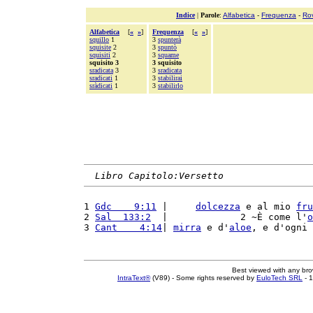
Indice
|
Parole
:
Alfabetica
-
Frequenza
-
Ro
Alfabetica
[
«
»
]
Frequenza
[
«
»
]
squillo
1
3
spunterà
squisite
2
3
spuntò
squisiti
2
3
squame
squisito 3
3 squisito
sradicata
3
3
sradicata
sradicati
1
3
stabilirai
sràdicati
1
3
stabilirlo
Libro Capitolo:Versetto
1 
Gdc    9:11
 |     
dolcezza
 e al mio 
fru
2 
Sal  133:2
  |             2 ~È come l'
o
3 
Cant    4:14
| 
mirra
 e d'
aloe
, e d'ogni 
Best viewed with any br
IntraText®
(V89) - Some rights reserved by
EuloTech SRL
- 1